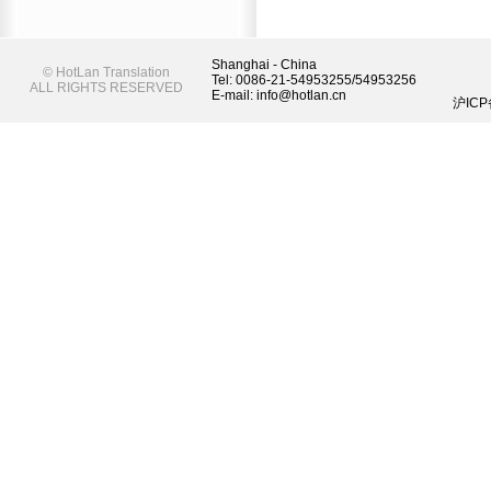
Shanghai - China
©
HotLan Translation
Tel: 0086-21-54953255/54953256
ALL RIGHTS RESERVED
E-mail: info@hotlan.cn
沪ICP