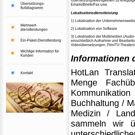
Übersetzungskleinigkeiten zu erlegdige
Übersetzungs-
Emails/Briefe/Fax usw.
flußdiagramm
Lokalisationsdienstleistung
1) Lokalisation der Unternehmenswebs
Mehrwert-
2) Lokalisation von Software
dienstleistungen
3) Lokalisation der Multimedien (Audio
Ein-Paket-Dienstleistung
einschließlich Aufnahme und Bearbeitu
Videoübersetzungen, Film/TV-Theaters
Wichtige Information für
Kunden
Informationen 
HotLan Translat
Kontakt
Menge Fachübe
Kommunikation
Buchhaltung / Ma
Medizin / Landw
sammeln wir ü
unterschiedl