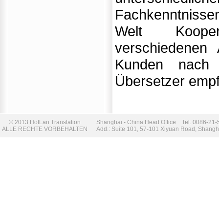
Fachkenntnissen
Welt Kooper
verschiedenen
Kunden nach 
Übersetzer empf
©
2013 HotLan Translation
Shanghai - China Head Office Tel: 0086-2
ALLE RECHTE VORBEHALTEN
Add.: Suite 101, 57-101 Xiyuan Road, Shangh