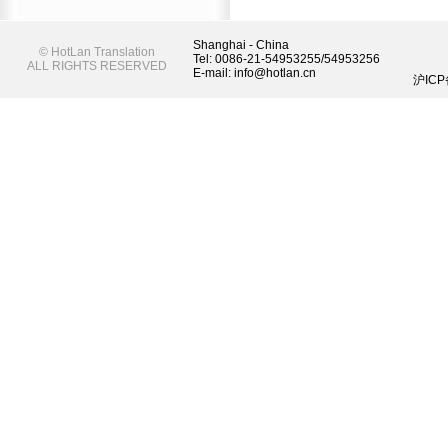
Shanghai - China
©
HotLan Translation
Tel: 0086-21-54953255/54953256
ALL RIGHTS RESERVED
E-mail: info@hotlan.cn
沪ICP