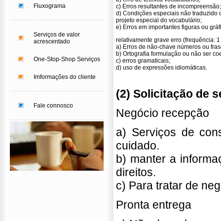
Fluxograma
c) Erros resultantes de incompreensão;
d) Condições especiais não traduzido 
projeto especial do vocabulário;
e) Erros em importantes figuras ou gráf
Serviços de valor
relativamente grave erro (frequência: 1
acrescentado
a) Erros de não-chave números ou fras
b) Ortografia formulação ou não ser co
One-Stop-Shop Serviços
c) erros gramaticais;
d) uso de expressões idiomáticas.
Imformações do cliente
(2) Solicitação de s
Fale connosco
Negócio recepção
a) Serviços de cons
cuidado.
b) manter a informaç
direitos.
c) Para tratar de ne
Pronta entrega