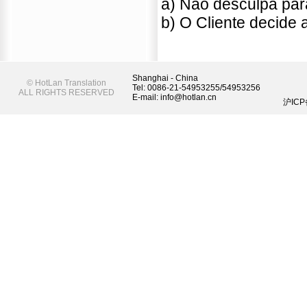
a) Não desculpa par
b) O Cliente decide
Shanghai - China
©
HotLan Translation
Tel: 0086-21-54953255/54953256
ALL RIGHTS RESERVED
E-mail: info@hotlan.cn
沪ICP