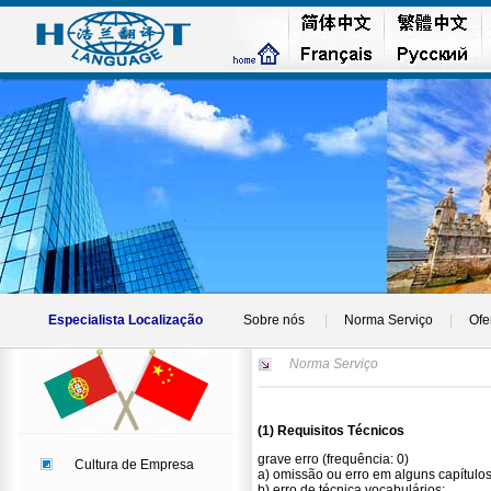
Especialista Localização
Sobre nós
|
Norma Serviço
|
Ofe
Norma Serviço
(1) Requisitos Técnicos
grave erro (frequência: 0)
Cultura de Empresa
a) omissão ou erro em alguns capítulos
b) erro de técnica vocabulários;