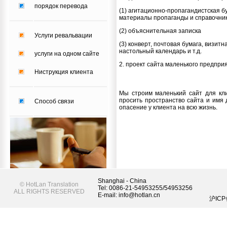
порядок перевода
(1) агитационно-пропагандистская бу
материалы пропаганды и справочни
(2) объяснительная записка
Услуги ревальвации
(3) конверт, почтовая бумага, визитн
настольный календарь и т.д.
услуги на одном сайте
2. проект сайта маленького предпри
Ниструкция клиента
Мы строим маленький сайт для кли
просить пространство сайта и имя
Способ связи
опасение у клиента на всю жизнь.
Shanghai - China
©
HotLan Translation
Tel: 0086-21-54953255/54953256
ALL RIGHTS RESERVED
E-mail: info@hotlan.cn
沪ICP