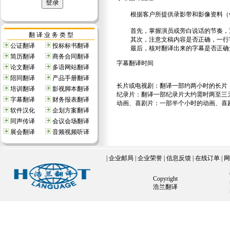
根据客户所提供录影带和影像资料（vob
首先，掌握演员或旁白说话的节奏，遇
翻 译 业 务 类 型
其次，注意文稿内容是否正确，一行字
公证翻译
投标标书翻译
最后，核对翻译出来的字幕是否正确无
简历翻译
商务合同翻译
字幕翻译时间
论文翻译
多语网站翻译
陪同翻译
产品手册翻译
长片或电视剧：翻译一部约两小时的长片
培训翻译
影视脚本翻译
纪录片：翻译一部纪录片大约需时两至三
字幕翻译
财务报表翻译
动画、喜剧片：一部半个小时的动画、喜
软件汉化
企划方案翻译
同声传译
会议会场翻译
展会翻译
音频视频听译
|
企业邮局
|
企业荣誉
|
信息反馈
|
在线订单
|
网
Copyright
浩兰翻译