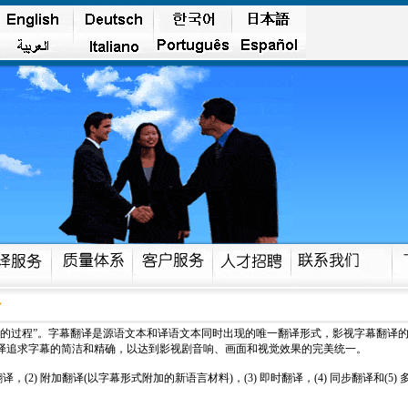
明的过程”。字幕翻译是源语文本和译语文本同时出现的唯一翻译形式，影视字幕翻译
译追求字幕的简洁和精确，以达到影视剧音响、画面和视觉效果的完美统一。
(2) 附加翻译(以字幕形式附加的新语言材料)，(3) 即时翻译，(4) 同步翻译和(5)