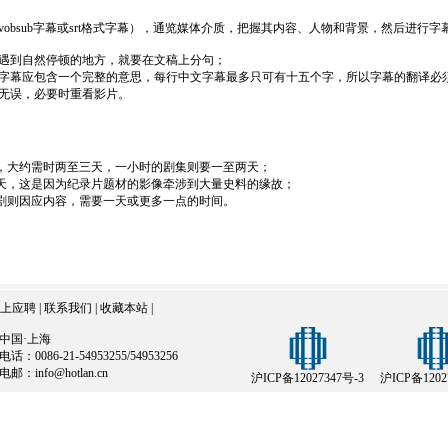
sub字幕或srt格式字幕），通览媒体介质，把握其内容、人物和背景，然后进行字
到自然停顿的地方，就要在文稿上分句；
幕应包含一个完整的意思，每行中文字幕最多只可有十五个字，所以字幕的翻译必
误，必要时重看影片。
，大约需时两至三天，一小时的剧集则要一至两天；
天，这是因为纪录片题材的影像牵涉到大量史料的缘故；
剧则因应内容，需要一天或更多一点的时间。
上应聘
|
联系我们
|
收藏本站
|
中国·上海
电话：0086-21-54953255/54953256
电邮：info@hotlan.cn
沪ICP备12027347号-3
沪ICP备1202