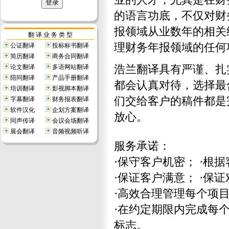
的语言功底，不仅对财
报领域从业数年的相关
翻 译 业 务 类 型
理财务年报领域的任何
公证翻译
投标标书翻译
简历翻译
商务合同翻译
浩兰翻译具有严谨、扎
论文翻译
多语网站翻译
陪同翻译
产品手册翻译
都会认真对待，选择最
培训翻译
影视脚本翻译
们交给客户的稿件都是
字幕翻译
财务报表翻译
软件汉化
企划方案翻译
放心。
同声传译
会议会场翻译
展会翻译
音频视频听译
服务承诺：
·保守客户机密； ·根
·保证客户满意； ·
·高效合理管理每个项
·在约定期限内完成每
标志。