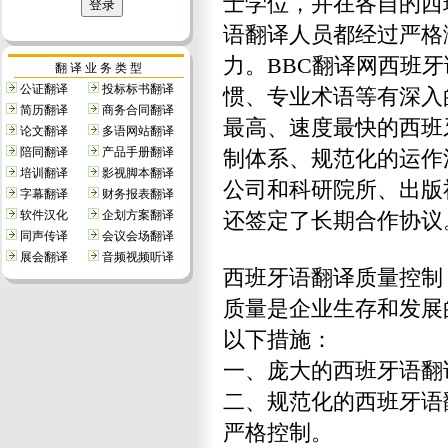
士学位，并在各自的西
语翻译人员都经过严格
力。BBC翻译网西班
翻 译 业 务 类 型
公证翻译
投标标书翻译
惯、专业术语等有深入
简历翻译
商务合同翻译
最高、速度最快的西班
论文翻译
多语网站翻译
陪同翻译
产品手册翻译
制体系、规范化的运作
培训翻译
影视脚本翻译
公司和科研院所、出版
字幕翻译
财务报表翻译
还签定了长期合作协议
软件汉化
企划方案翻译
同声传译
会议会场翻译
展会翻译
音频视频听译
西班牙语翻译质量控制
质量是企业生存和发展
以下措施：
一、庞大的西班牙语翻
二、规范化的西班牙语
严格控制。