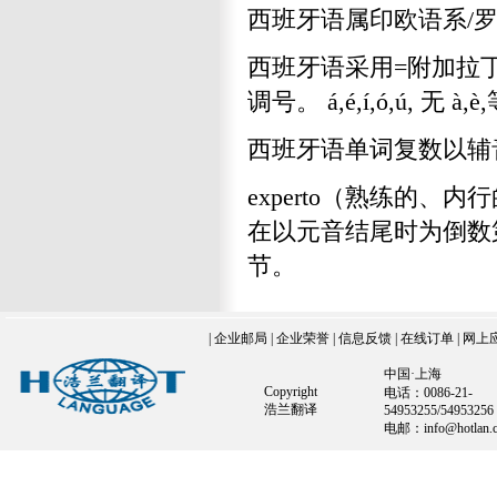
西班牙语属印欧语系/罗
西班牙语采用=附加拉丁2
调号。 á,é,í,ó,ú, 无 
西班牙语单词复数以辅音
experto（熟练的、
在以元音结尾时为倒数
节。
|
企业邮局
|
企业荣誉
|
信息反馈
|
在线订单
|
网上
中国·上海
Copyright
电话：0086-21-
浩兰翻译
54953255/54953256
电邮：info@hotlan.