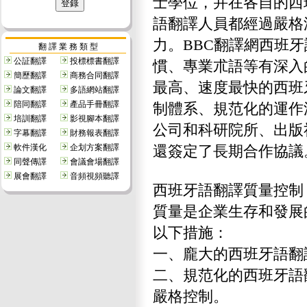
士學位，并在各自的西
語翻譯人員都經過嚴格
力。BBC翻譯網西班
翻 譯 業 務 類 型
公証翻譯
投標標書翻譯
慣、專業朮語等有深入
簡歷翻譯
商務合同翻譯
最高、速度最快的西班
論文翻譯
多語網站翻譯
陪同翻譯
產品手冊翻譯
制體系、規范化的運作
培訓翻譯
影視腳本翻譯
公司和科研院所、出版
字幕翻譯
財務報表翻譯
還簽定了長期合作協議
軟件漢化
企划方案翻譯
同聲傳譯
會議會場翻譯
展會翻譯
音頻視頻聽譯
西班牙語翻譯質量控制
質量是企業生存和發展
以下措施：
一、龐大的西班牙語翻
二、規范化的西班牙語
嚴格控制。