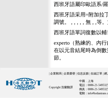
西班牙語屬印歐語系/羅
西班牙語采用=附加拉丁2
調號。 , , , , , 無 ,
西班牙語單詞復數以輔音
experto（熟練的、
在以元音結尾時為倒數
節。
|
企業郵局
|
企業榮譽
|
信息反饋
|
在線訂單
|
網
中國﹒上海
電話：0086-21-54953255
Copyright 浩蘭翻譯
傳真：0086-21-5495
電郵：info#hotlantrans.