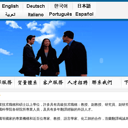
業技朮職稱和碩士以上學位，許多具有高級技朮職稱：教授、副教授、研究員、副研
國科學院各研院所專業人員，及具有多年翻譯經驗的外語人才。
國等國家的專業機構和近百位專家、教授、語言學家、化工師的合作，浩蘭翻譯竭誠