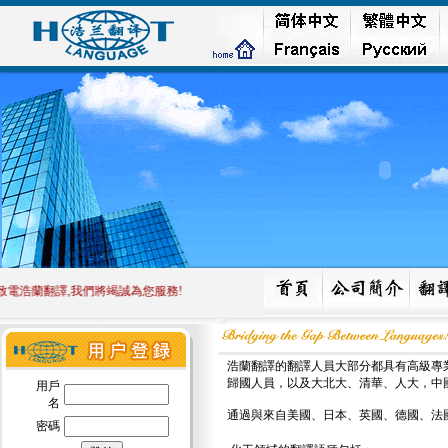
電浩蘭翻譯,我們將竭誠為您服務!
浩蘭翻譯的翻譯人員大部分都具有高級專
歸國人員，以及大北大、清華、人大，中
用戶
名
通過與來自美國、日本、英國、德國、法
密碼